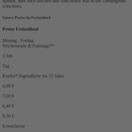
spielen, aber auch tauchen und zum ersten Mal in der Dampfgrotte
schwitzen.
Unsere Preise im Freizeitbad
Preise Freizeitbad
Montag - Freitag
Wochenende & Feiertage**
3 Std.
Tag
Kinder*/Jugendliche bis 15 Jahre
4,90
€
7,00
€
6,40
€
8,50
€
Erwachsene