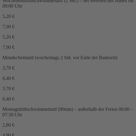
Wochenendfrühschwimmertarif (2 Std.)
– bei Betreten des Bades bis
09:00 Uhr
5,20
€
7,90
€
5,20
€
7,90
€
Mondscheintarif
(wochentags 2 Std. vor Ende der Badezeit)
3,70
€
6,40
€
3,70
€
6,40
€
Montagsfrühschwimmertarif (90min)
– außerhalb der Ferien 06:00 –
07:30 Uhr
2,80
€
4,90
€