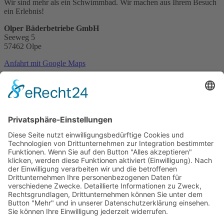
Wir sind mehr als ein Schwimmbad. Wir machen aus Ihrem Besuch
ein Erlebnis!
Olper Bäderbetriebe GmbH
Seeweg 5
57462 Olpe
Anfahrt mit Google Maps
Tel.:
02761 9385 0
E-Mail:
info@freizeitbad-olpe.de
Kontakt
Bankverbindung
Datenschutz
Disclaimer
Impressum
©2026 - Freizeitbad Olpe